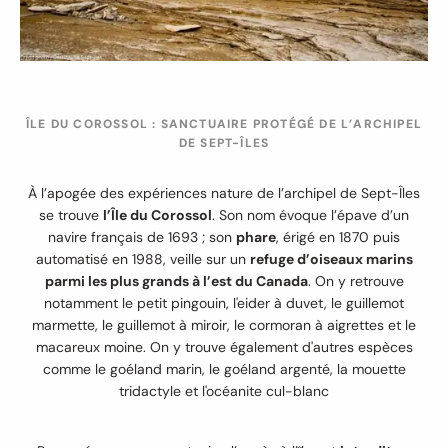
ÎLE DU COROSSOL : SANCTUAIRE PROTÉGÉ DE L’ARCHIPEL
DE SEPT-ÎLES
À l’apogée des expériences nature de l’archipel de Sept-Îles
se trouve
l’Île du Corossol
. Son nom évoque l’épave d’un
navire français de 1693 ; son
phare
, érigé en 1870 puis
automatisé en 1988, veille sur un
refuge d’oiseaux marins
parmi les plus grands à l’est du Canada
. On y retrouve
notamment le petit pingouin, l'eider à duvet, le guillemot
marmette, le guillemot à miroir, le cormoran à aigrettes et le
macareux moine. On y trouve également d'autres espèces
comme le goéland marin, le goéland argenté, la mouette
tridactyle et l'océanite cul-blanc