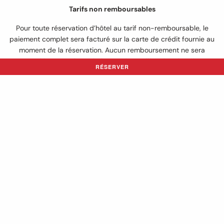
Tarifs non remboursables
Pour toute réservation d’hôtel au tarif non-remboursable, le
paiement complet sera facturé sur la carte de crédit fournie au
moment de la réservation. Aucun remboursement ne sera
accordé en cas d’annulation ou de modification de séjour.
RÉSERVER
Âge minimum
L’âge minimum requis pour s’enregistrer à l’hôtel est de 18 ans.
Toute personne d’âge mineur doit obligatoirement être
accompagnée d’un adulte.
Politique enfants
Les enfants de 5 ans et moins séjournent gratuitement s’ils
partagent la chambre avec un adulte. Un surplus peut
s’appliquer aux réservations de forfaits qui comprennent
d’autres prestations. Un maximum de deux enfants par chambre
séjournant gratuitement est consenti, les enfants
supplémentaires étant alors facturés comme des occupants.